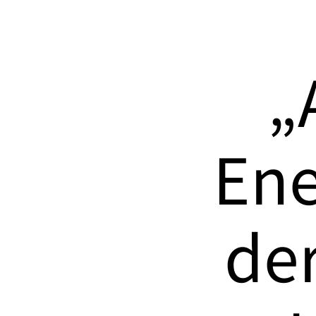
„
Ene
de