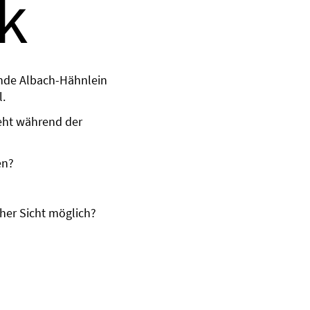
k
nde Albach-Hähnlein
l.
teht während der
en?
her Sicht möglich?