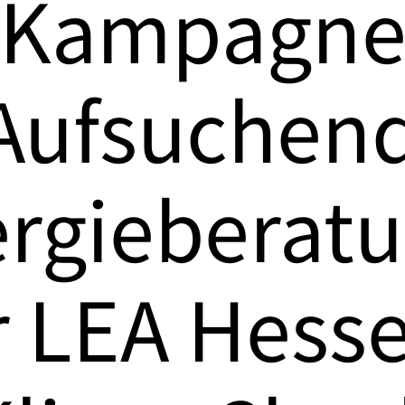
Kampagn
Aufsuchen
rgieberat
r LEA Hesse