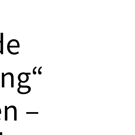
e
de
ung“
n –