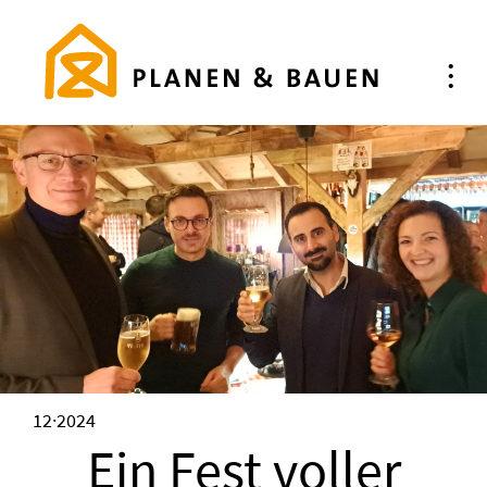
Toggle
•
•
•
naviga
12·2024
Ein Fest voller